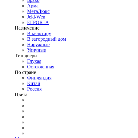
Браво
Арма
МетаЛюкс
Jeld-Wen
El`PORTA
Назначение
В квартиру
В загородный дом
Наружные
Уличные
Тип двери
Глухая
Остекленная
По стране
Финляндия
Китай
Россия
Цвета